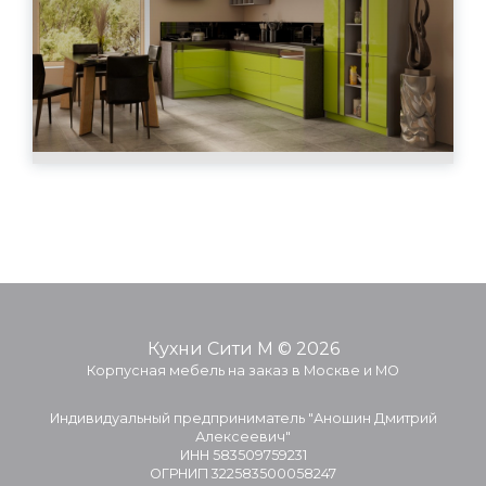
Кухни Сити М © 2026
Корпусная мебель на заказ в Москве и МО
Индивидуальный предприниматель "Аношин Дмитрий
Алексеевич"
ИНН 583509759231
ОГРНИП 322583500058247