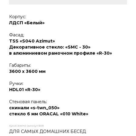
Корпус:
ЛДСП «Белый»
Фасад:
TSS «S040 Azimut»
Декоративное стекло: «SMC - 30»
в алюминиевом рамочном профиле «R-30»
Габариты:
3600 х 3600 мм
Ручки:
HDL01 «R-30»
Стеновая панель:
скинали «s-twn_050»
стекло 6 мм ORACAL «010 White»
Кухня Эстетти (артикул 849)
ДЛЯ САМЫХ ДОМАШНИХ БЕСЕД