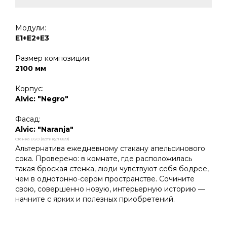
Модули:
Е1+Е2+Е3
Размер композиции:
2100 мм
Корпус:
Alvic: "Negro"
Фасад:
Alvic: "Naranja"
Стенка EGO (артикул 889)
Альтернатива ежедневному стакану апельсинового
сока. Проверено: в комнате, где расположилась
такая броская стенка, люди чувствуют себя бодрее,
чем в однотонно-сером пространстве. Сочините
свою, совершенно новую, интерьерную историю —
начните с ярких и полезных приобретений.