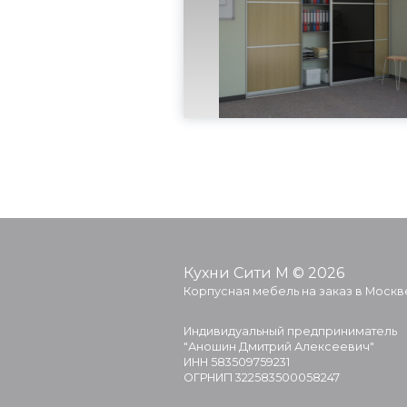
Кухни Сити М © 2026
Корпусная мебель на заказ в Москв
Индивидуальный предприниматель
"Аношин Дмитрий Алексеевич"
ИНН 583509759231
ОГРНИП 322583500058247