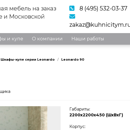
ая мебель на заказ
8 (495) 532-03-37
е и Московской
zakaz@kuhnicitym.r
ы и купе
О компании
Наши работы
Шкафы-купе серии Leonardo
Leonardo 90
рщика
Габариты:
2200х2200х450 (ШхВхГ)
Корпус: