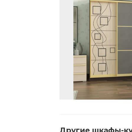
Другие
шкафы-ку