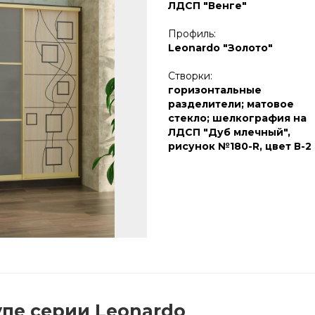
ЛДСП "Венге"
Профиль:
Leonardo "Золото"
Створки:
горизонтальные
разделители; матовое
стекло; шелкография на
ЛДСП "Дуб млечный",
рисунок №180-R, цвет В-2
пе серии Leonardo