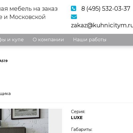
ая мебель на заказ
8 (495) 532-03-37
е и Московской
zakaz@kuhnicitym.r
ы и купе
О компании
Наши работы
AS19
рщика
Серия:
LUXE
Габариты: