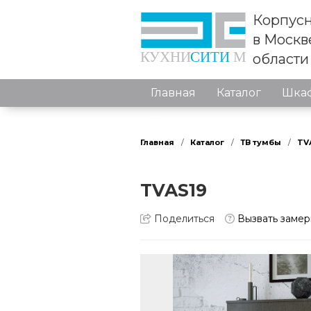
Корпусн
в Москв
области
Главная
Каталог
Шкаф
Контакты
Главная
Каталог
ТВ тумбы
TV
TVAS19
Поделиться
Вызвать заме