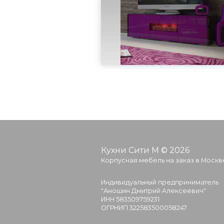
Кухни Сити М © 2026
Корпусная мебель на заказ в Москв
Индивидуальный предприниматель
"Аношин Дмитрий Алексеевич"
ИНН 583509759231
ОГРНИП 322583500058247