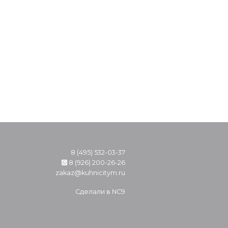
8 (495) 532-03-37
8 (926) 200-26-26
zakaz@kuhnicitym.ru
Сделали в
NC9