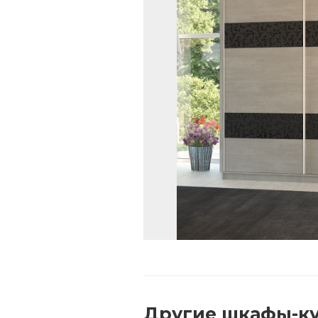
Другие
шкафы-ку