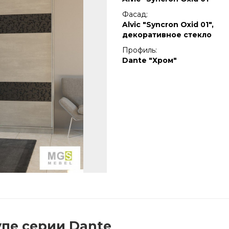
Фасад:
Alvic "Syncron Oxid 01",
декоративное стекло
Профиль:
Dante "Хром"
пе серии Dante