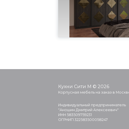
Кухни Сити М © 2026
Корпусная мебель на заказ в Москв
Индивидуальный предприниматель
"Аношин Дмитрий Алексеевич"
ИНН 583509759231
ОГРНИП 322583500058247