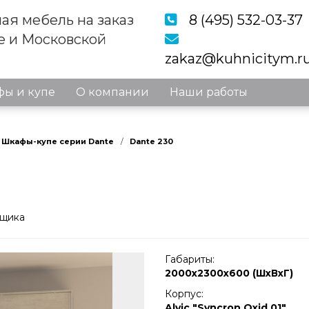
ая мебель на заказ
8 (495) 532-03-37
е и Московской
zakaz@kuhnicitym.r
ы и купе
О компании
Наши работы
Шкафы-купе серии Dante
Dante 230
рщика
Габариты:
2000х2300х600 (ШхВхГ)
Корпус:
Alvic "Syncron Oxid 01"