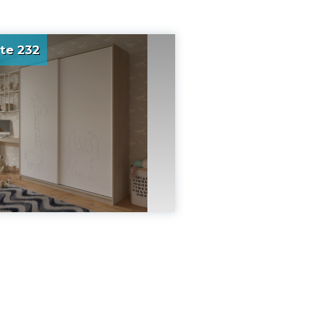
te 232