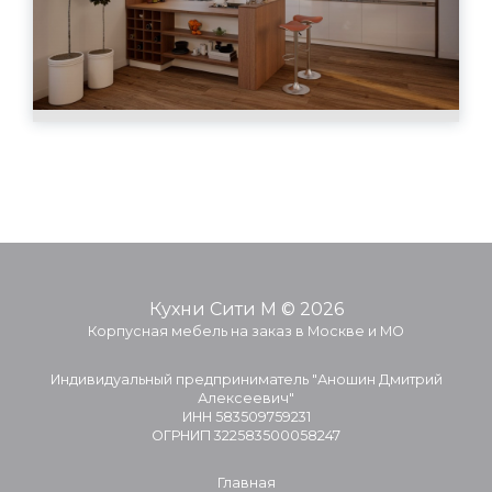
Кухни Сити М © 2026
Корпусная мебель на заказ в Москве и МО
Индивидуальный предприниматель "Аношин Дмитрий
Алексеевич"
ИНН 583509759231
ОГРНИП 322583500058247
Главная